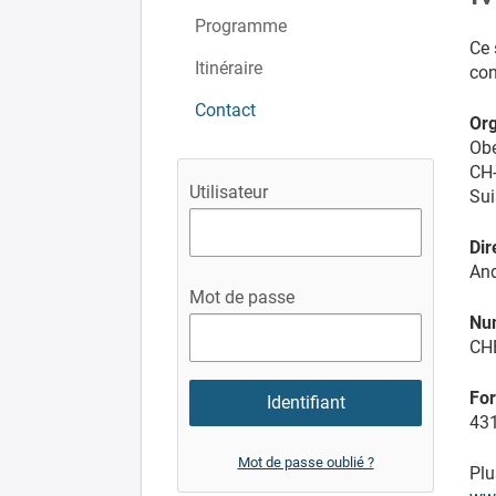
Programme
Ce 
Itinéraire
con
Contact
Org
Obe
CH
Utilisateur
Sui
Dir
An
Mot de passe
Nu
CH
For
431
Mot de passe oublié ?
Plu