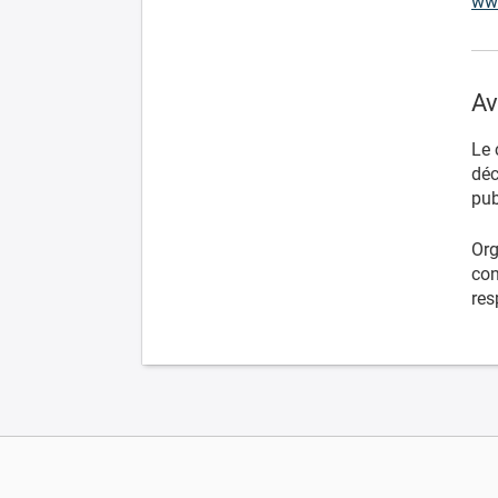
www
Av
Le 
déc
pub
Org
con
res